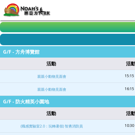
G/F - 方舟博覽館
活動
活
15:15 
親親小動物見面會
16:15 
親親小動物見面會
G/F - 防火精英小園地
活動
活
10:30 
(職感實驗室2.0：玩轉暑假) 智勇消防員