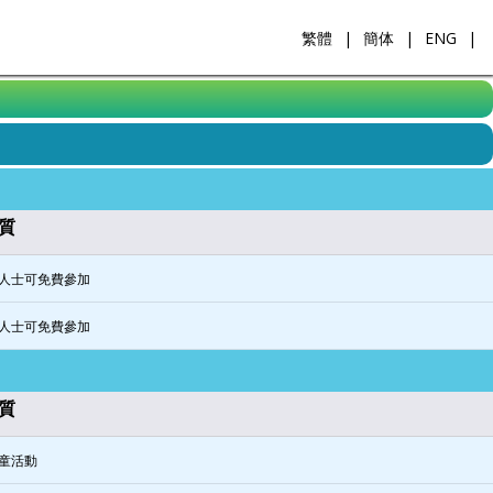
繁體
|
簡体
|
ENG
|
質
人士可免費參加
人士可免費參加
質
童活動